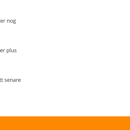
ter nog
yer plus
tt senare