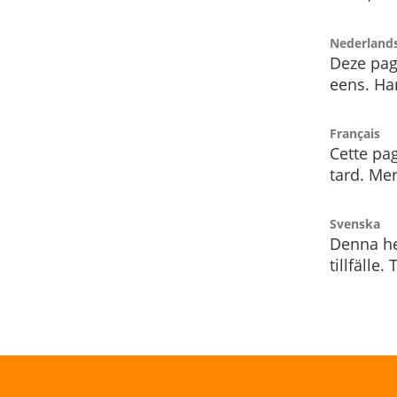
Nederland
Deze pag
eens. Har
Français
Cette pag
tard. Me
Svenska
Denna he
tillfälle