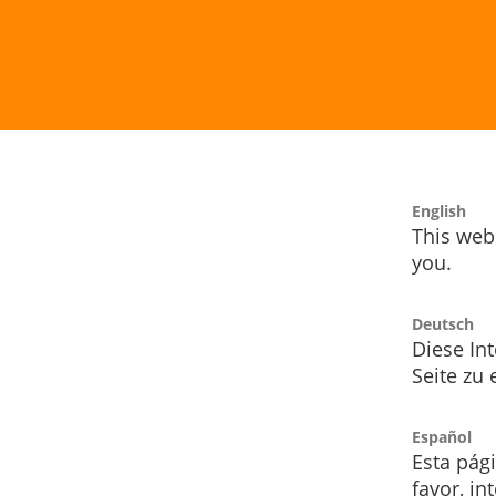
English
This webs
you.
Deutsch
Diese Int
Seite zu
Español
Esta pág
favor, i